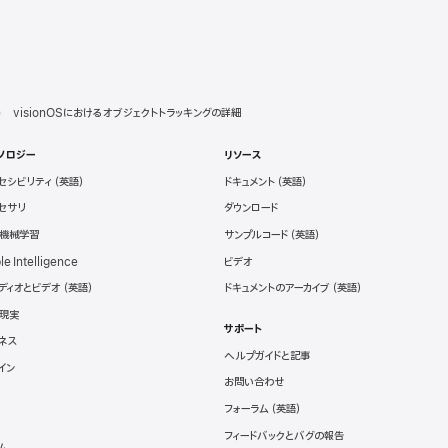
visionOSにおけるオブジェクトトラッキングの詳細
ノロジー
リソース
セシビリティ
ドキュメント
セサリ
ダウンロード
と機械学習
サンプルコード
le Intelligence
ビデオ
ディオとビデオ
ドキュメントのアーカイブ
現実
サポート
ネス
ヘルプガイドと記事
イン
お問い合わせ
フォーラム
フィードバックとバグの報告
ム