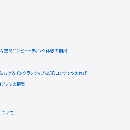
度な空間コンピューティング体験の創出
r Proにおけるインタラクティブな3Dコンテンツの作成
描画アプリの構築
eについて