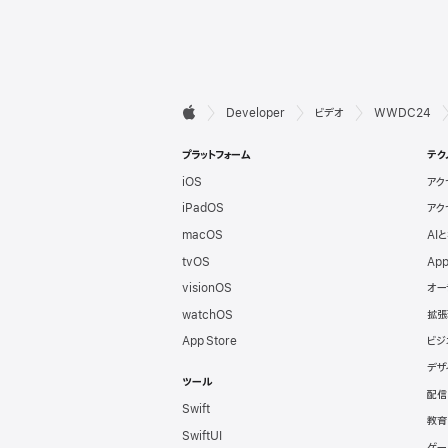
デ

Developer
ビデオ
WWDC24
Apple
ベ
プラットフォーム
テク
iOS
アク
ロ
iPadOS
アク
ッ
macOS
AI
tvOS
App
パ
visionOS
オー
watchOS
拡張
向
App Store
ビジ
デザ
け
ツール
配信
Swift
フ
教育
SwiftUI
ゲー