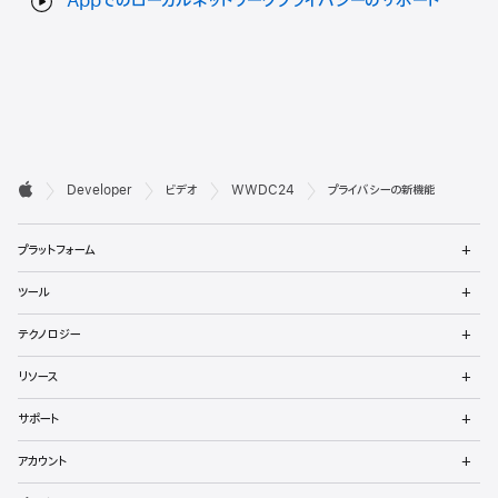
Appでのローカルネットワークプライバシーのサポート
デ

Developer
ビデオ
WWDC24
プライバシーの新機能
ベ
Apple
メ
ロ
プラットフォーム
ニ
ュ
ッ
メ
ツール
ー
ニ
パ
を
ュ
メ
開
テクノロジー
ー
ニ
向
く
を
ュ
メ
開
リソース
ー
ニ
け
く
を
ュ
メ
開
サポート
ー
フ
ニ
く
を
ュ
メ
開
ッ
アカウント
ー
ニ
く
を
ュ
メ