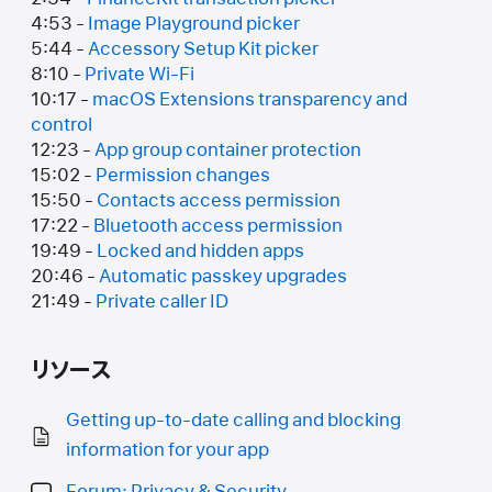
4:53 -
Image Playground picker
5:44 -
Accessory Setup Kit picker
8:10 -
Private Wi-Fi
10:17 -
macOS Extensions transparency and
control
12:23 -
App group container protection
15:02 -
Permission changes
15:50 -
Contacts access permission
17:22 -
Bluetooth access permission
19:49 -
Locked and hidden apps
20:46 -
Automatic passkey upgrades
21:49 -
Private caller ID
リソース
Getting up-to-date calling and blocking
information for your app
Forum: Privacy & Security