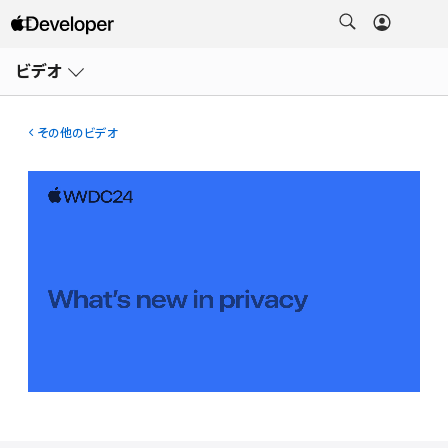
メ
ニ
ビデオ
ュ
ー
を
開
その他のビデオ
く