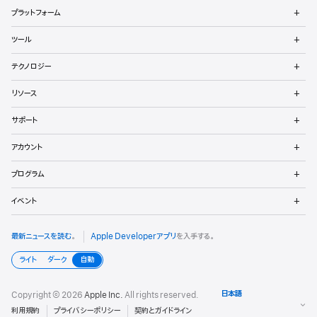
メ
ロ
プラットフォーム
ニ
ュ
ッ
メ
ツール
ー
ニ
パ
を
ュ
メ
開
テクノロジー
ー
ニ
向
く
を
ュ
メ
開
リソース
ー
ニ
け
く
を
ュ
メ
開
サポート
ー
フ
ニ
く
を
ュ
メ
開
ッ
アカウント
ー
ニ
く
を
ュ
メ
タ
開
プログラム
ー
ニ
く
を
ュ
メ
開
イベント
ー
ニ
く
を
ュ
開
ー
最新ニュースを読む
。
Apple Developerアプリ
を入手する。
く
を
開
ライト
ダーク
自動
く
Copyright © 2026
Apple Inc.
All rights reserved.
利用規約
プライバシーポリシー
契約とガイドライン