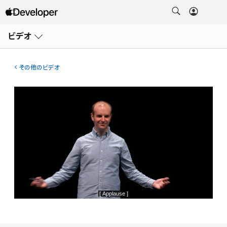
メ
ニ
ビデオ
ュ
ー
を
開
その他のビデオ
く