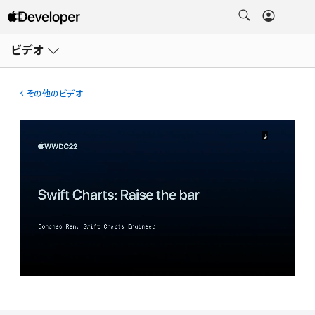
メ
ニ
ビデオ
ュ
ー
を
開
その他のビデオ
く