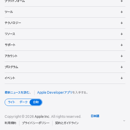
プラットフォーム
ッ
ニ
ュ
メ
パ
ツール
ー
ニ
を
ュ
メ
向
開
テクノロジー
ー
ニ
く
を
け
ュ
メ
開
リソース
ー
ニ
く
フ
を
ュ
メ
開
サポート
ー
ニ
ッ
く
を
ュ
メ
開
アカウント
ー
ニ
タ
く
を
ュ
メ
開
プログラム
ー
ニ
く
を
ュ
メ
開
イベント
ー
ニ
く
を
ュ
開
ー
最新ニュースを読む
。
Apple Developerアプリ
を入手する。
く
を
開
ライト
ダーク
自動
く
Copyright © 2026
Apple Inc.
All rights reserved.
利用規約
プライバシーポリシー
契約とガイドライン