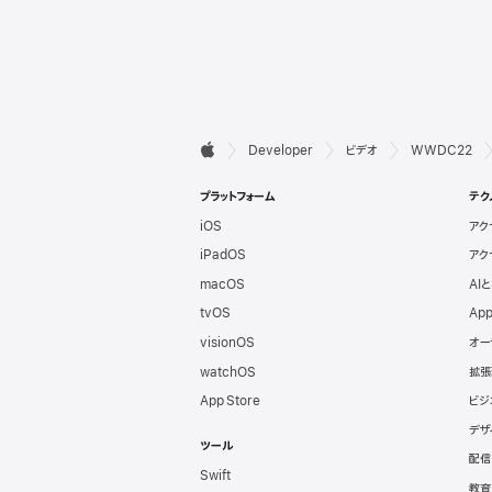
デ

Developer
ビデオ
WWDC22
Apple
ベ
プラットフォーム
テク
iOS
アク
ロ
iPadOS
アク
ッ
macOS
AI
tvOS
App
パ
visionOS
オー
watchOS
拡張
向
App Store
ビジ
デザ
け
ツール
配信
Swift
教育