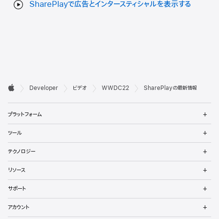
SharePlayで広告とインタースティシャルを表示する
デ

Developer
ビデオ
WWDC22
SharePlayの最新情報
ベ
Apple
メ
ロ
プラットフォーム
ニ
ュ
ッ
メ
ツール
ー
ニ
パ
を
ュ
メ
開
テクノロジー
ー
ニ
向
く
を
ュ
メ
開
リソース
ー
ニ
け
く
を
ュ
メ
開
サポート
ー
フ
ニ
く
を
ュ
メ
開
ッ
アカウント
ー
ニ
く
を
ュ