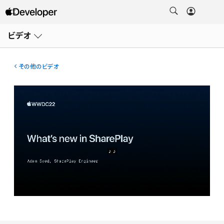
メ
ニ
ビデオ
ュ
ー
を
開
その他のビデオ
く