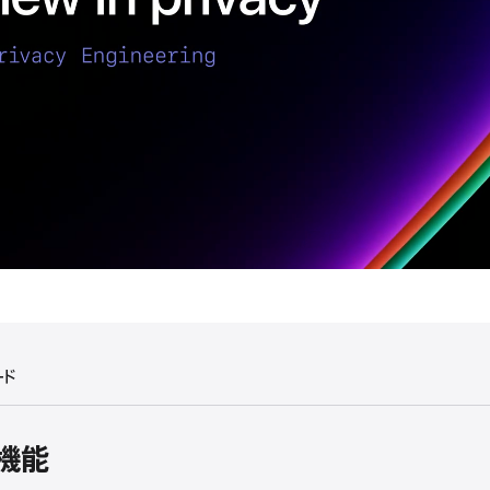
ード
機能