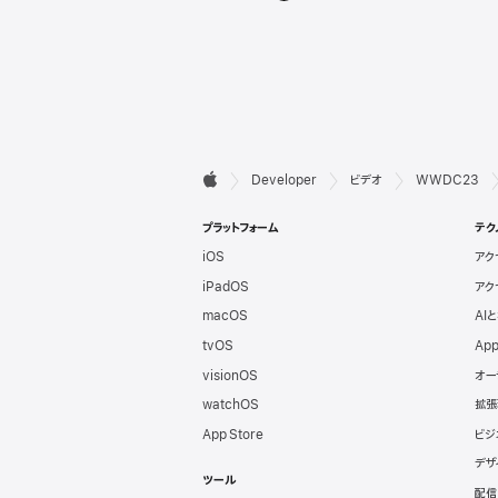
デ

Developer
ビデオ
WWDC23
Apple
ベ
プラットフォーム
テク
iOS
アク
ロ
iPadOS
アク
ッ
macOS
AI
tvOS
App
パ
visionOS
オー
watchOS
拡張
向
App Store
ビジ
デザ
け
ツール
配信