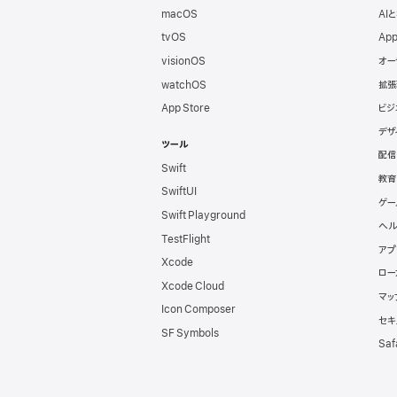
ッ
macOS
AI
tvOS
App
パ
visionOS
オー
watchOS
拡張
向
App Store
ビジ
デザ
け
ツール
配信
Swift
フ
教育
SwiftUI
ゲー
Swift Playground
ッ
ヘル
TestFlight
アプ
タ
Xcode
ロー
Xcode Cloud
マッ
Icon Composer
セキ
SF Symbols
Saf