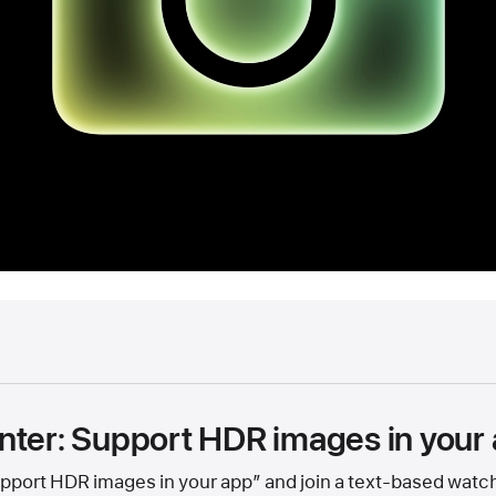
nter: Support HDR images in your
port HDR images in your app” and join a text-based watch 