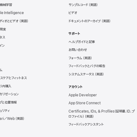
と機械学習
サンプルコード
le Intelligence
ビデオ
ディオとビデオ
ドキュメントのアーカイブ
現実
サポート
ネス
ヘルプガイドと記事
イン
お問い合わせ
フォーラム
フィードバックとバグの報告
ム
システムステータス
スケアとフィットネス
リ内購入
アカウント
カリゼーション
Apple Developer
プと位置情報
App Store Connect
ュリティ
Certificates, IDs, & Profiles（証明書、ID、プ
ロファイル）
ari／Web
フィードバックアシスタント