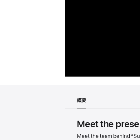
概要
Meet the prese
Meet the team behind “Sup