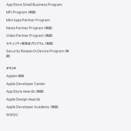
App Store Small Business Program
MFi Program
Mini Apps Partner Program
News Partner Program
Video Partner Program
セキュリティ報奨金プログラム
Security Research Device Program
イベント
Appleに相談
Apple Developer Center
App Store Awards
Apple Design Awards
Apple Developer Academy
WWDC