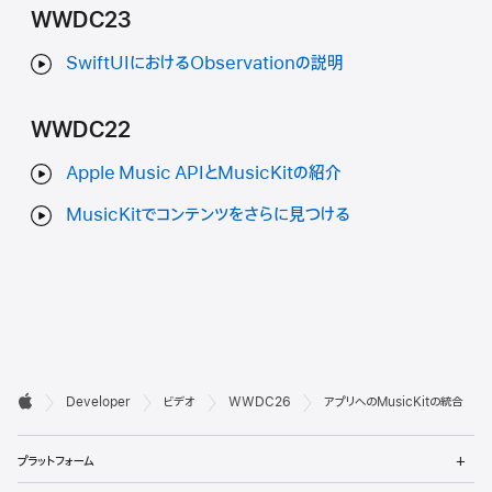
WWDC23
SwiftUIにおけるObservationの説明
WWDC22
Apple Music APIとMusicKitの紹介
MusicKitでコンテンツをさらに見つける
デ

Developer
ビデオ
WWDC26
アプリへのMusicKitの統合
ベ
Apple
メ
ロ
プラットフォーム
ニ
ュ
メ