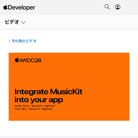
メ
ニ
ビデオ
ュ
ー
を
開
その他のビデオ
く