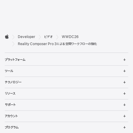
デ

Developer
ビデオ
WWDC26
ベ
Apple
Reality Composer Pro 3による空間ワークフローの強化
ロ
メ
プラットフォーム
ッ
ニ
ュ
メ
パ
ツール
ー
ニ
を
ュ
メ
向
開
テクノロジー
ー
ニ
く
を
け
ュ
メ
開
リソース
ー
ニ
く
フ
を
ュ
メ
開
サポート
ー
ニ
ッ
く
を
ュ
メ
開
アカウント
ー
ニ
タ
く
を
ュ
メ
開
プログラム
ー
ニ
く