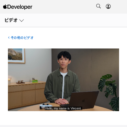
メ
ニ
ビデオ
ュ
ー
を
開
その他のビデオ
く