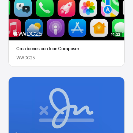
14:33
Crea íconos con Icon Composer
WWDC25