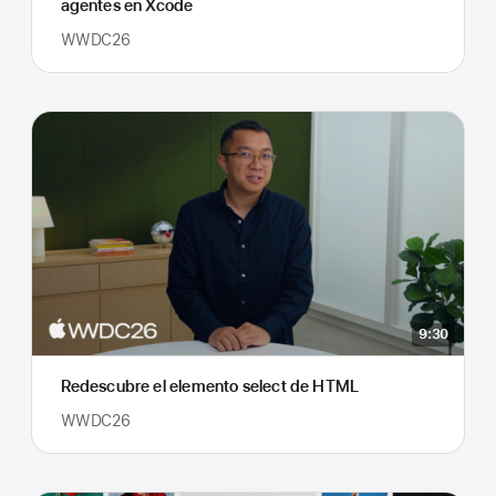
agentes en Xcode
WWDC26
9:30
Redescubre el elemento select de HTML
WWDC26