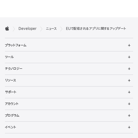
デ

Developer
ニュース
EUで配信されるアプリに関するアップデート
ベ
Apple
メ
ロ
プラットフォーム
ニ
ュ
ッ
メ
ツール
ー
ニ
パ
を
ュ
メ
開
テクノロジー
ー
ニ
向
く
を
ュ
メ
開
リソース
ー
ニ
け
く
を
ュ
メ
開
サポート
ー
フ
ニ
く
を
ュ
メ
開
ッ
アカウント
ー
ニ
く
を
ュ
メ
タ
開
プログラム
ー
ニ
く
を
ュ
メ
開
イベント
ー
ニ
く
を
ュ