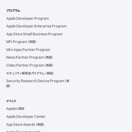
プログラム
Apple Developer Program
Apple Developer Enterprise Program
App Store Small Business Program
MFi Program
Mini Apps Partner Program
News Partner Program
Video Partner Program
セキュリティ報奨金プログラム
Security Research Device Program
イベント
Appleに相談
Apple Developer Center
App Store Awards