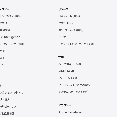
ノロジー
リソース
セシビリティ
ドキュメント
セサリ
ダウンロード
と機械学習
サンプルコード
le Intelligence
ビデオ
ディオとビデオ
ドキュメントのアーカイブ
現実
サポート
ネス
ヘルプガイドと記事
イン
お問い合わせ
フォーラム
フィードバックとバグの報告
ム
システムステータス
スケアとフィットネス
リ内購入
アカウント
カリゼーション
Apple Developer
プと位置情報