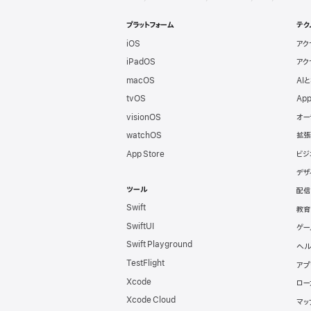
Apple
ベ
プラットフォーム
テク
iOS
アク
ロ
iPadOS
アク
ッ
macOS
AI
tvOS
App
パ
visionOS
オー
watchOS
拡張
向
App Store
ビジ
デザ
け
ツール
配信
Swift
フ
教育
SwiftUI
ゲー
ッ
Swift Playground
ヘル
TestFlight
アプ
タ
Xcode
ロー
Xcode Cloud
マッ