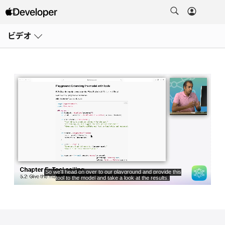
メ
ニ
ビデオ
ュ
ー
を
開
く