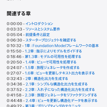
関連する章
0:00:00 -
イントロダクション
0:03:33 -
リソースとシステム要件
0:05:04 -
前提条件と設定
0:06:30 -
スタータープロジェクトを確認する
0:10:32 -
1章：Foundation Modelフレームワークの基本
0:15:50 -
1.2章：指示によりモデルをガイドする
0:18:46 -
第1.3章：モデルの可用性を処理する
0:20:50 -
1.4章：ビューで可用性を処理する
0:24:07 -
1.5章：旅程ジェネレータを作成する
0:27:07 -
1.6章：ビューを更新しテキスト出力を表示する
0:32:43 -
2章：構造化出力を生成する
0:34:36 -
2.1章：シンプルな構造化出力を生成する
0:37:52 -
2.2章：入れ子になった構造化出力を生成する
0:41:58 -
2.3章：旅程ジェネレータをリファクタリングする
0:44:48 -
2.4章：ビューを更新し構造化データを表示する
0:49:22 -
第3章：プロンプティングのテクニック