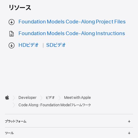
リソース
Foundation Models Code-Along Project Files
Foundation Models Code-Along Instructions
HDビデオ
SDビデオ
デ

Developer
ビデオ
Meet with Apple
ベ
Apple
Code Along：Foundation Modelフレームワーク
ロ
メ
プラットフォーム
ッ
ニ
ュ
メ
パ
ツール
ー
ニ