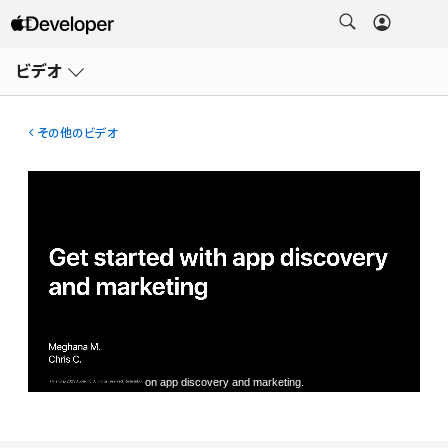
メ
ニ
ビデオ
ュ
ー
を
開
その他のビデオ
く