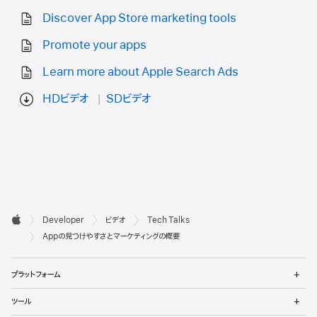
Discover App Store marketing tools
Promote your apps
Learn more about Apple Search Ads
HDビデオ
SDビデオ
デ

Developer
ビデオ
Tech Talks
ベ
Apple
Appの見つけやすさとマーケティングの概要
ロ
メ
プラットフォーム
ッ
ニ
ュ
メ
パ
ツール
ー
ニ
を