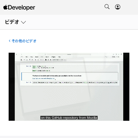
メ
ニ
ビデオ
ュ
ー
を
開
その他のビデオ
く