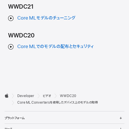
WWDC21
Core MLモデルのチューニング
WWDC20
Core MLでのモデルの配布とセキュリティ
デ

Developer
ビデオ
WWDC20
ベ
Apple
Core ML Convertersを使用したデバイス上のモデルの取得
ロ
メ
プラットフォーム
ッ
ニ
ュ
メ
ツール