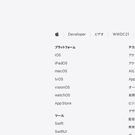
デ

Developer
ビデオ
WWDC21
Apple
ベ
プラットフォーム
テク
iOS
アク
ロ
iPadOS
アク
ッ
macOS
AI
tvOS
App
パ
visionOS
オー
watchOS
拡張
向
App Store
ビジ
デザ
け
ツール
配信
Swift
フ
教育
SwiftUI