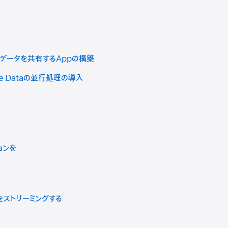
ataでデータを共有するAppの構築
ore Dataの並行処理の導入
ョンを
オをストリーミングする