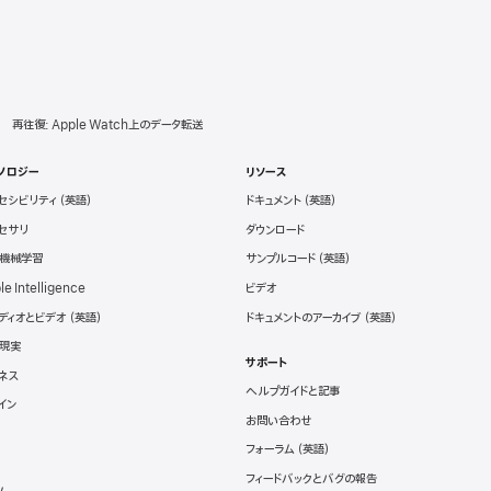
再往復: Apple Watch上のデータ転送
ノロジー
リソース
セシビリティ
ドキュメント
セサリ
ダウンロード
と機械学習
サンプルコード
le Intelligence
ビデオ
ディオとビデオ
ドキュメントのアーカイブ
現実
サポート
ネス
ヘルプガイドと記事
イン
お問い合わせ
フォーラム
フィードバックとバグの報告