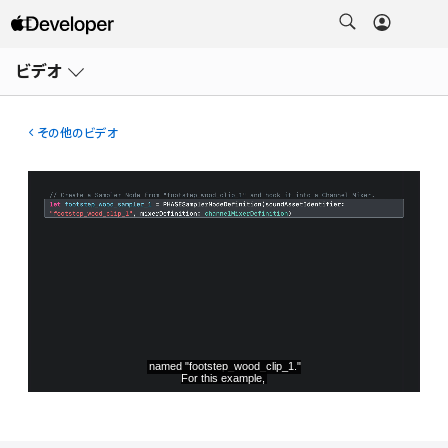
メ
ニ
ビデオ
ュ
ー
を
開
その他のビデオ
く