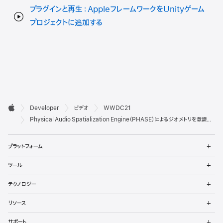
プラグインと再生：AppleフレームワークをUnityゲーム
プロジェクトに追加する
デ

Developer
ビデオ
WWDC21
ベ
Apple
Physical Audio Spatialization Engine（PHASE）によるジオメトリを意識したオーディオの実現
ロ
メ
プラットフォーム
ッ
ニ
ュ
メ
パ
ツール
ー
ニ
を
ュ
メ
向
開
テクノロジー
ー
ニ
く
を
け
ュ
メ
開
リソース
ー
ニ
く
フ
を
ュ
メ
開
サポート