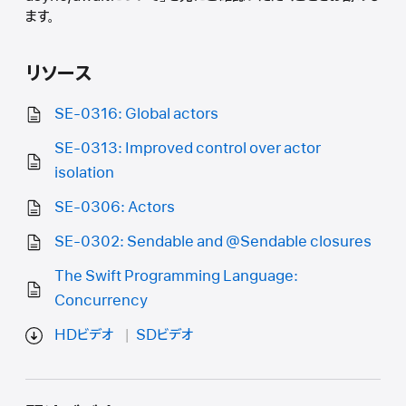
ます。
リソース
SE-0316: Global actors
SE-0313: Improved control over actor
isolation
SE-0306: Actors
SE-0302: Sendable and @Sendable closures
The Swift Programming Language:
Concurrency
HDビデオ
SDビデオ