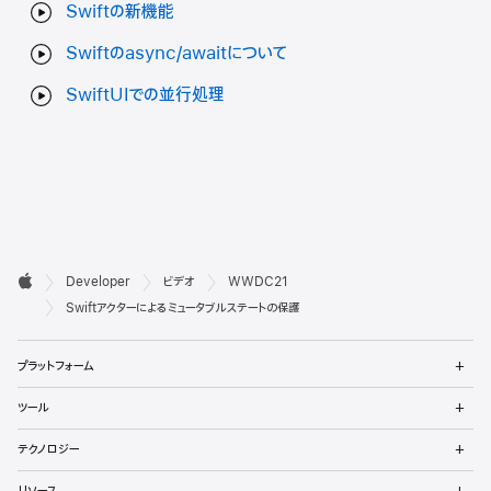
Swiftの新機能
Swiftのasync/awaitについて
SwiftUIでの並行処理
デ

Developer
ビデオ
WWDC21
ベ
Apple
Swiftアクターによるミュータブルステートの保護
ロ
メ
プラットフォーム
ッ
ニ
ュ
メ
パ
ツール
ー
ニ
を
ュ
メ
向
開
テクノロジー
ー
ニ
く
を
け
ュ
メ
開