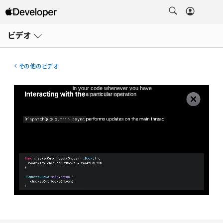
メ
ニ
ビデオ
ュ
ー
を
開
その他のビデオ
く