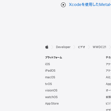
Xcodeを使用したMetal
デ

Developer
ビデオ
WWDC21
Apple
ベ
プラットフォーム
テク
iOS
アク
ロ
iPadOS
アク
ッ
macOS
AI
tvOS
App
パ
visionOS
オー
watchOS
拡張
向
App Store
ビジ
デザ