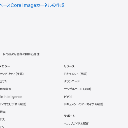
ベースCore Imageカーネルの作成
ProRAW画像の撮影と処理
ノロジー
リソース
セシビリティ
ドキュメント
セサリ
ダウンロード
と機械学習
サンプルコード
le Intelligence
ビデオ
ディオとビデオ
ドキュメントのアーカイブ
現実
サポート
ネス
ヘルプガイドと記事
イン