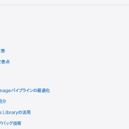
改善
の改善点
Imageパイプラインの最適化
紹介
s Libraryの活用
geデバッグ技術