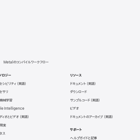
介
Metalのコンパイルワークフロー
ノロジー
リソース
セシビリティ
ドキュメント
セサリ
ダウンロード
と機械学習
サンプルコード
le Intelligence
ビデオ
ディオとビデオ
ドキュメントのアーカイブ
現実
サポート
ネス
ヘルプガイドと記事