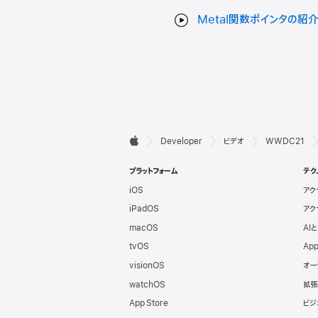
Metal関数ポインタの紹
デ

Developer
ビデオ
WWDC21
Apple
ベ
プラットフォーム
テク
iOS
アク
ロ
iPadOS
アク
ッ
macOS
AI
tvOS
App
パ
visionOS
オー
watchOS
拡張
向
App Store
ビジ