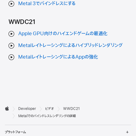
Metal 3でバインドレスにする
WWDC21
Apple GPU向けのハイエンドゲームの最適化
Metalレイトレーシングによるハイブリッドレンダリング
MetalレイトレーシングによるAppの強化
デ

Developer
ビデオ
WWDC21
ベ
Apple
Metalでのバインドレスレンダリングの詳細
ロ
メ
プラットフォーム
ッ
ニ