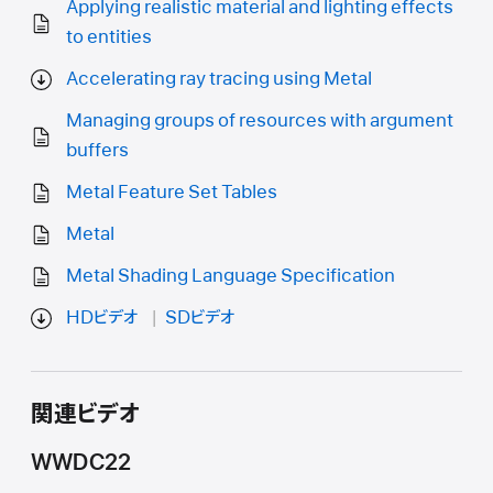
Applying realistic material and lighting effects
to entities
Accelerating ray tracing using Metal
Managing groups of resources with argument
buffers
Metal Feature Set Tables
Metal
Metal Shading Language Specification
HDビデオ
SDビデオ
関連ビデオ
WWDC22