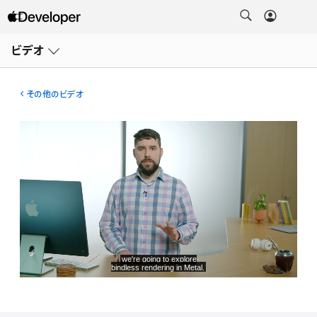
メ
ニ
ビデオ
ュ
ー
を
開
その他のビデオ
く