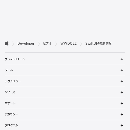
デ

Developer
ビデオ
WWDC22
SwiftUIの最新情報
ベ
Apple
メ
ロ
プラットフォーム
ニ
ュ
ッ
メ
ツール
ー
ニ
パ
を
ュ
メ
開
テクノロジー
ー
ニ
向
く
を
ュ
メ
開
リソース
ー
ニ
け
く
を
ュ
メ
開
サポート
ー
フ
ニ
く
を
ュ
メ
開
ッ
アカウント
ー
ニ
く
を
ュ
メ
タ
開
プログラム
ー
ニ
く