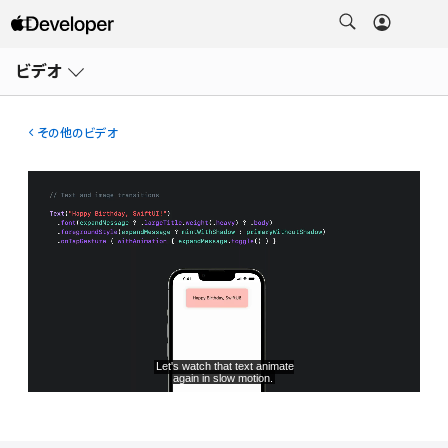
メ
ニ
ビデオ
ュ
ー
を
開
その他のビデオ
く