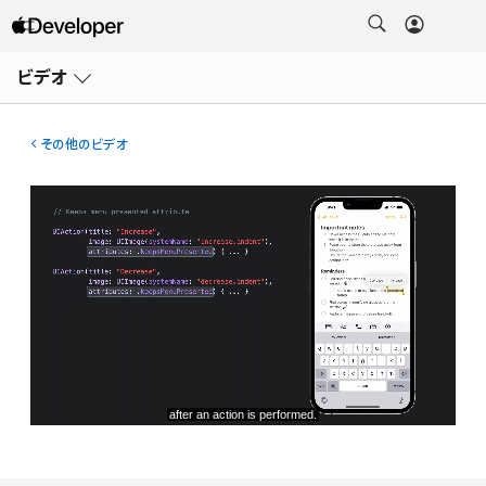
メ
ニ
ビデオ
ュ
ー
を
開
その他のビデオ
く