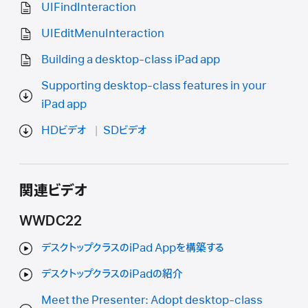
UIFindInteraction
UIEditMenuInteraction
Building a desktop-class iPad app
Supporting desktop-class features in your
iPad app
HDビデオ
SDビデオ
関連ビデオ
WWDC22
デスクトップクラスのiPad Appを構築する
デスクトップクラスのiPadの紹介
Meet the Presenter: Adopt desktop-class