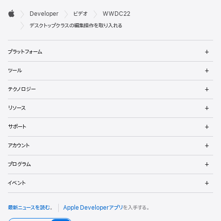
デ

Developer
ビデオ
WWDC22
ベ
Apple
デスクトップクラスの編集操作を取り入れる
ロ
メ
プラットフォーム
ッ
ニ
ュ
メ
パ
ツール
ー
ニ
を
ュ
メ
向
開
テクノロジー
ー
ニ
く
を
け
ュ
メ
開
リソース
ー
ニ
く
フ
を
ュ
メ
開
サポート
ー
ニ
ッ
く
を
ュ
メ
開
アカウント
ー
ニ
タ
く
を
ュ
メ
開
プログラム
ー
ニ
く
を
ュ
メ
開
イベント
ー
ニ
く
を
ュ
開
ー
最新ニュースを読む
。
Apple Developerアプリ
を入手する。
く
を
開