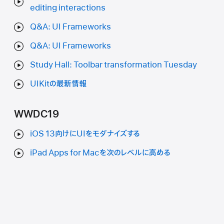
editing interactions
Q&A: UI Frameworks
Q&A: UI Frameworks
Study Hall: Toolbar transformation Tuesday
UIKitの最新情報
WWDC19
iOS 13向けにUIをモダナイズする
iPad Apps for Macを次のレベルに高める