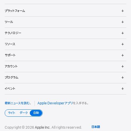
ロ
メ
プラットフォーム
ッ
ニ
ュ
メ
パ
ツール
ー
ニ
を
ュ
メ
向
開
テクノロジー
ー
ニ
く
を
け
ュ
メ
開
リソース
ー
ニ
く
フ
を
ュ
メ
開
サポート
ー
ニ
ッ
く
を
ュ
メ
開
アカウント
ー
ニ
タ
く
を
ュ
メ
開
プログラム
ー
ニ
く
を
ュ
メ
開
イベント
ー
ニ
く
を
ュ
開
ー
最新ニュースを読む
。
Apple Developerアプリ
を入手する。
く
を
開
ライト
ダーク
自動
く
Copyright © 2026
Apple Inc.
All rights reserved.