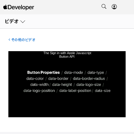
メ
ニ
ビデオ
ュ
ー
を
開
その他のビデオ
く