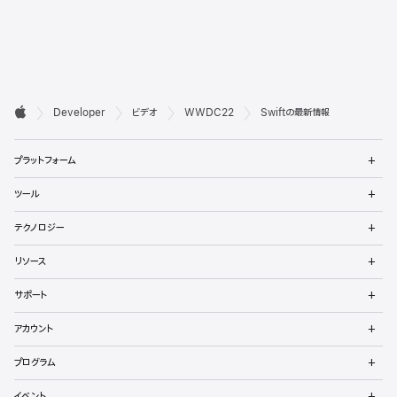
デ

Developer
ビデオ
WWDC22
Swiftの最新情報
ベ
Apple
メ
ロ
プラットフォーム
ニ
ュ
ッ
メ
ツール
ー
ニ
パ
を
ュ
メ
開
テクノロジー
ー
ニ
向
く
を
ュ
メ
開
リソース
ー
ニ
け
く
を
ュ
メ
開
サポート
ー
フ
ニ
く
を
ュ
メ
開
ッ
アカウント
ー
ニ
く
を
ュ
メ
タ
開
プログラム
ー
ニ
く
を
ュ
メ
開
イベント