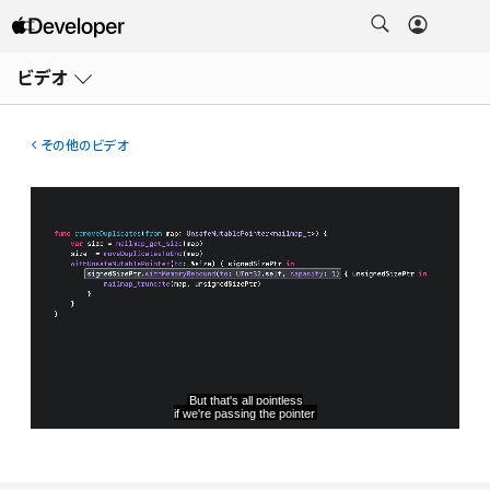
メ
ニ
ビデオ
ュ
ー
を
開
その他のビデオ
く