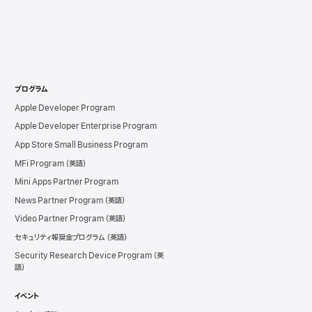
プログラム
Apple Developer Program
Apple Developer Enterprise Program
App Store Small Business Program
MFi Program
Mini Apps Partner Program
News Partner Program
Video Partner Program
セキュリティ報奨金プログラム
Security Research Device Program
イベント