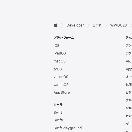
デ

Developer
ビデオ
WWDC23
Apple
ベ
プラットフォーム
テク
iOS
アク
ロ
iPadOS
アク
ッ
macOS
AI
tvOS
App
パ
visionOS
オー
watchOS
拡張
向
App Store
ビジ
デザ
け
ツール
配信
Swift
フ
教育
SwiftUI
ゲー
Swift Playground
ヘル