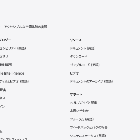
アクセシブルな空間体験の実現
ノロジー
リソース
セシビリティ
ドキュメント
セサリ
ダウンロード
と機械学習
サンプルコード
le Intelligence
ビデオ
ディオとビデオ
ドキュメントのアーカイブ
現実
サポート
ネス
ヘルプガイドと記事
イン
お問い合わせ
フォーラム
フィードバックとバグの報告
ム
システムステータス
スケアとフィットネス