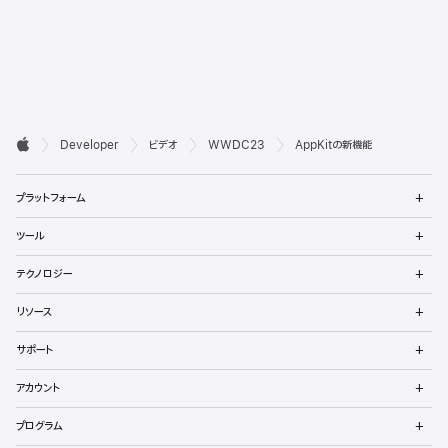
デ

Developer
ビデオ
WWDC23
AppKitの新機能
ベ
Apple
メ
ロ
プラットフォーム
ニ
ュ
ッ
メ
ツール
ー
ニ
パ
を
ュ
メ
開
テクノロジー
ー
ニ
向
く
を
ュ
メ
開
リソース
ー
ニ
け
く
を
ュ
メ
開
サポート
ー
フ
ニ
く
を
ュ
メ
開
ッ
アカウント
ー
ニ
く
を
ュ
メ
タ
開
プログラム
ー
ニ
く
を