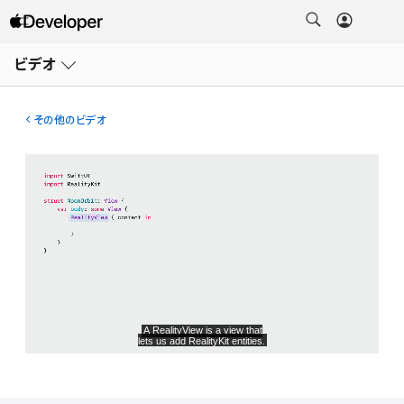
メ
ニ
ビデオ
ュ
ー
を
開
その他のビデオ
く