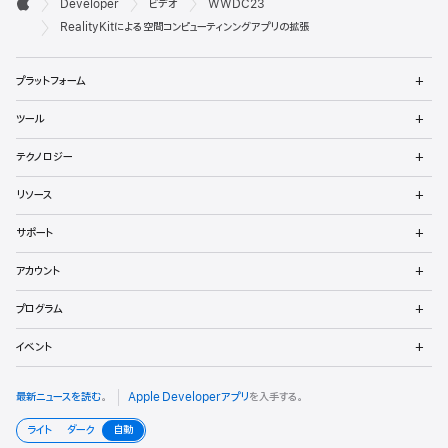

Developer
ビデオ
WWDC23
ベ
Apple
RealityKitによる空間コンピューティンングアプリの拡張
ロ
メ
プラットフォーム
ッ
ニ
ュ
メ
パ
ツール
ー
ニ
を
ュ
メ
向
開
テクノロジー
ー
ニ
く
を
け
ュ
メ
開
リソース
ー
ニ
く
フ
を
ュ
メ
開
サポート
ー
ニ
ッ
く
を
ュ
メ
開
アカウント
ー
ニ
タ
く
を
ュ
メ
開
プログラム
ー
ニ
く
を
ュ
メ
開
イベント
ー
ニ
く
を
ュ
開
ー
最新ニュースを読む
。
Apple Developerアプリ
を入手する。
く
を
開
ライト
ダーク
自動
く