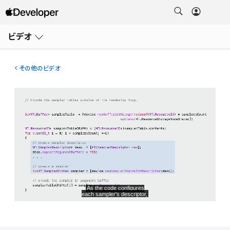
メ
ニ
ビデオ
ュ
ー
を
開
その他のビデオ
く