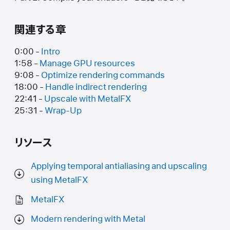
関連する章
0:00 -
Intro
1:58 -
Manage GPU resources
9:08 -
Optimize rendering commands
18:00 -
Handle indirect rendering
22:41 -
Upscale with MetalFX
25:31 -
Wrap-Up
リソース
Applying temporal antialiasing and upscaling
using MetalFX
MetalFX
Modern rendering with Metal