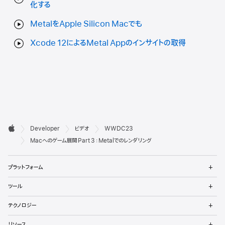
化する
MetalをApple Silicon Macでも
Xcode 12によるMetal Appのインサイトの取得
デ

Developer
ビデオ
WWDC23
ベ
Apple
Macへのゲーム展開 Part 3：Metalでのレンダリング
ロ
メ
プラットフォーム
ッ
ニ
ュ
メ
パ
ツール
ー
ニ
を
ュ
メ
向
開
テクノロジー
ー
ニ
く
を
け
ュ
メ
開
リソース