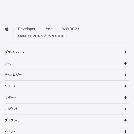
デ

Developer
ビデオ
WWDC23
ベ
Apple
MetalでGPUレンダリングを最適化
ロ
メ
プラットフォーム
ッ
ニ
ュ
メ
パ
ツール
ー
ニ
を
ュ
メ
向
開
テクノロジー
ー
ニ
く
を
け
ュ
メ
開
リソース
ー
ニ
く
フ
を
ュ
メ
開
サポート
ー
ニ
ッ
く
を
ュ
メ
開
アカウント
ー
ニ
タ
く
を
ュ
メ
開
プログラム
ー
ニ
く
を
ュ
メ
開
イベント
ー
ニ