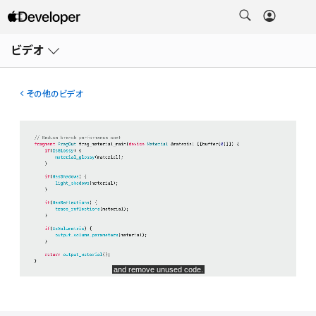
メ
ニ
ビデオ
ュ
ー
を
開
その他のビデオ
く