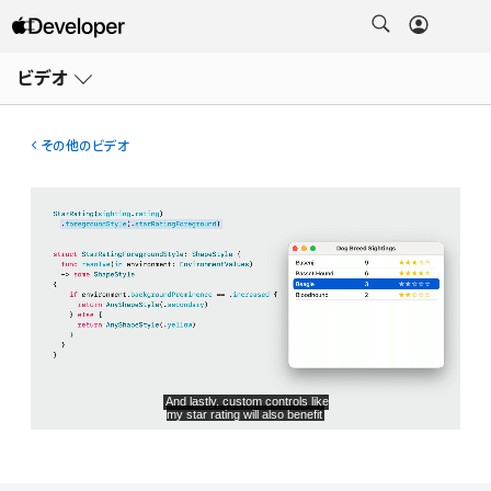
メ
ニ
ビデオ
ュ
ー
を
開
その他のビデオ
く