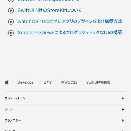
SwiftUI向けのStoreKitについて
watchOS 10に向けたアプリのデザインおよび構築方法
Xcode PreviewsによるプログラマティックなUIの構築
デ

Developer
ビデオ
WWDC23
SwiftUIの新機能
ベ
Apple
メ
ロ
プラットフォーム
ニ
ュ
ッ
メ
ツール
ー
ニ
パ
を
ュ
メ
開
テクノロジー
ー
ニ
向
く
を
ュ
メ