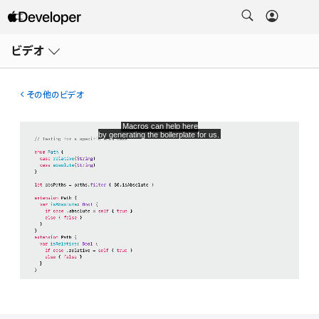
メ
ニ
ビデオ
ュ
ー
を
開
その他のビデオ
く