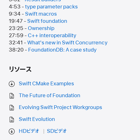
4:53 -
type parameter packs
9:34 -
Swift macros
19:47 -
Swift foundation
23:25 -
Ownership
27:59 -
C++ interoperability
32:41 -
What's new in Swift Concurrency
38:20 -
FoundationDB: A case study
リソース
Swift CMake Examples
The Future of Foundation
Evolving Swift Project Workgroups
Swift Evolution
HDビデオ
SDビデオ