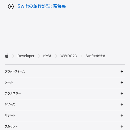
Swiftの並行処理: 舞台裏
デ

Developer
ビデオ
WWDC23
Swiftの新機能
ベ
Apple
メ
ロ
プラットフォーム
ニ
ュ
ッ
メ
ツール
ー
ニ
パ
を
ュ
メ
開
テクノロジー
ー
ニ
向
く
を
ュ
メ
開
リソース
ー
ニ
け
く
を
ュ
メ
開
サポート
ー
フ
ニ
く
を
ュ
メ
開
ッ
アカウント
ー
ニ