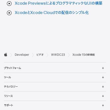
Xcode PreviewsによるプログラマティックなUIの構築
XcodeとXcode Cloudでの配信のシンプル化
デ

Developer
ビデオ
WWDC23
Xcode 15の新機能
ベ
Apple
メ
ロ
プラットフォーム
ニ
ュ
ッ
メ
ツール
ー
ニ
パ
を
ュ
メ
開
テクノロジー
ー
ニ
向
く
を
ュ
メ
開
リソース
ー
ニ
け
く
を
ュ
メ
開
サポート
ー
フ
ニ
く