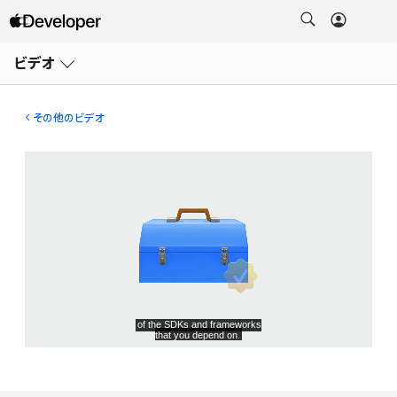
メ
ニ
ビデオ
ュ
ー
を
開
その他のビデオ
く