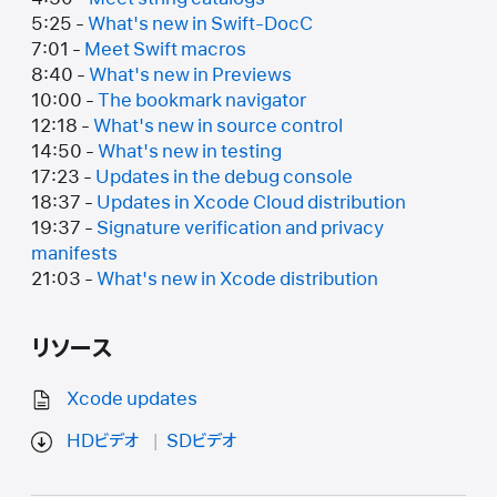
5:25 -
What's new in Swift-DocC
7:01 -
Meet Swift macros
8:40 -
What's new in Previews
10:00 -
The bookmark navigator
12:18 -
What's new in source control
14:50 -
What's new in testing
17:23 -
Updates in the debug console
18:37 -
Updates in Xcode Cloud distribution
19:37 -
Signature verification and privacy
manifests
21:03 -
What's new in Xcode distribution
リソース
Xcode updates
HDビデオ
SDビデオ