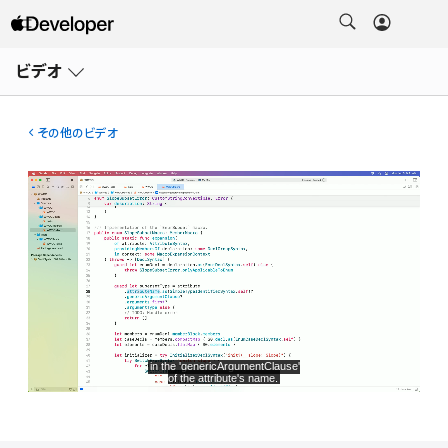
メ
ニ
ビデオ
ュ
ー
を
開
その他のビデオ
く