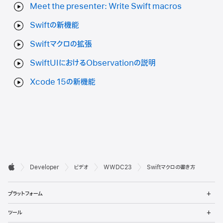
Meet the presenter: Write Swift macros
Swiftの新機能
Swiftマクロの拡張
SwiftUIにおけるObservationの説明
Xcode 15の新機能
デ

Developer
ビデオ
WWDC23
Swiftマクロの書き方
ベ
Apple
メ
ロ
プラットフォーム
ニ
ュ
ッ
メ
ツール
ー
ニ
を