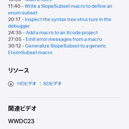
11:40 -
Write a SlopeSubset macro to define an
enum subset
20:17 -
Inspect the syntax tree structure in the
debugger
24:35 -
Add a macro to an Xcode project
27:05 -
Emit error messages from a macro
30:12 -
Generalize SlopeSubset to a generic
EnumSubset macro
リソース
HDビデオ
SDビデオ
関連ビデオ
WWDC23