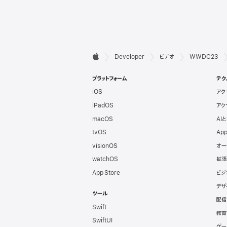
デ

Developer
ビデオ
WWDC23
Apple
ベ
プラットフォーム
テク
iOS
アク
ロ
iPadOS
アク
ッ
macOS
AI
tvOS
App
パ
visionOS
オー
watchOS
拡張
向
App Store
ビジ
デザ
け
ツール
配信
Swift
フ
教育
SwiftUI
ゲー