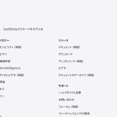
SwiftDataでスキーマをモデル化
ノロジー
リソース
セシビリティ
ドキュメント
セサリ
ダウンロード
と機械学習
サンプルコード
le Intelligence
ビデオ
ディオとビデオ
ドキュメントのアーカイブ
現実
サポート
ネス
ヘルプガイドと記事
イン
お問い合わせ
フォーラム
フィードバックとバグの報告
ム