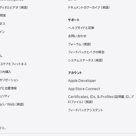
ディオとビデオ
ドキュメントのアーカイブ
現実
サポート
ネス
ヘルプガイドと記事
イン
お問い合わせ
フォーラム
フィードバックとバグの報告
ム
システムステータス
スケアとフィットネス
リ内購入
アカウント
カリゼーション
Apple Developer
プと位置情報
App Store Connect
ュリティ
Certificates, IDs, & Profiles（証明書、ID、プ
ロファイル）
ari／Web
フィードバックアシスタント
する。