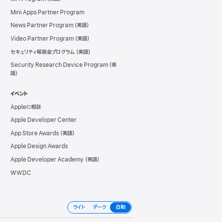
Mini Apps Partner Program
News Partner Program
Video Partner Program
セキュリティ報奨金プログラム
Security Research Device Program
イベント
Appleに相談
Apple Developer Center
App Store Awards
Apple Design Awards
Apple Developer Academy
WWDC
ライト
ダーク
自動