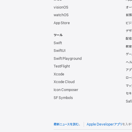
パ
visionOS
オー
watchOS
拡張
向
App Store
ビジ
デザ
け
ツール
配信
Swift
フ
教育
SwiftUI
ゲー
Swift Playground
ッ
ヘル
TestFlight
アプ
タ
Xcode
ロー
Xcode Cloud
マッ
Icon Composer
セキ
SF Symbols
Saf
最新ニュースを読む
。
Apple Developerアプリ
を入手