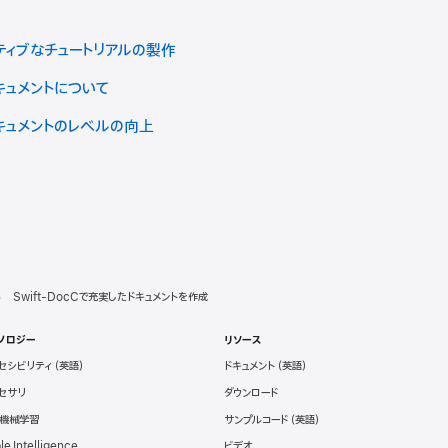
ティブなチュートリアルの製作
ドキュメントについて
ドキュメントのレベルの向上
Swift-DocCで充実したドキュメントを作成
ノロジー
リソース
セシビリティ
ドキュメント
セサリ
ダウンロード
と機械学習
サンプルコード
le Intelligence
ビデオ