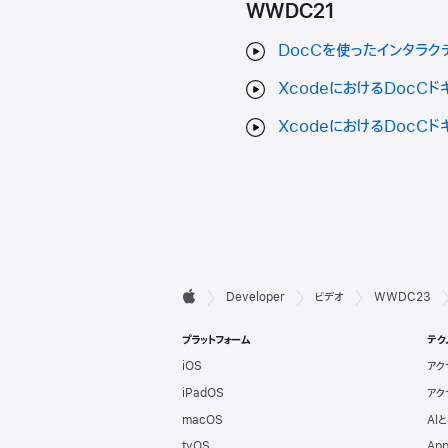
WWDC21
DocCを使ったインタラク
XcodeにおけるDocC
XcodeにおけるDocC
デ

Developer
ビデオ
WWDC23
Apple
ベ
プラットフォーム
テク
iOS
アク
ロ
iPadOS
アク
ッ
macOS
AI
tvOS
App