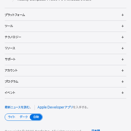
ロ
メ
プラットフォーム
ッ
ニ
ュ
メ
パ
ツール
ー
ニ
を
ュ
メ
向
開
テクノロジー
ー
ニ
く
を
け
ュ
メ
開
リソース
ー
ニ
く
フ
を
ュ
メ
開
サポート
ー
ニ
ッ
く
を
ュ
メ
開
アカウント
ー
ニ
タ
く
を
ュ
メ
開
プログラム
ー
ニ
く
を
ュ
メ
開
イベント
ー
ニ
く
を
ュ
開
ー
最新ニュースを読む
。
Apple Developerアプリ
を入手する。
く
を
開
ライト
ダーク
自動
く