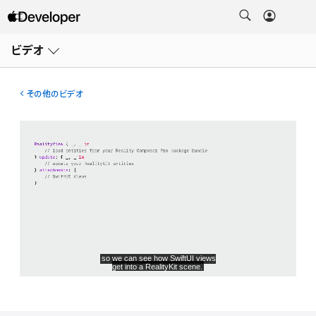
メ
ニ
ビデオ
ュ
ー
を
開
その他のビデオ
く