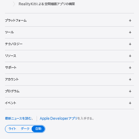
ベ
Apple
RealityKitによる空間描画アプリの構築
ロ
メ
プラットフォーム
ッ
ニ
ュ
メ
パ
ツール
ー
ニ
を
ュ
メ
向
開
テクノロジー
ー
ニ
く
を
け
ュ
メ
開
リソース
ー
ニ
く
フ
を
ュ
メ
開
サポート
ー
ニ
ッ
く
を
ュ
メ
開
アカウント
ー
ニ
タ
く
を
ュ
メ
開
プログラム
ー
ニ
く
を
ュ
メ
開
イベント
ー
ニ
く
を
ュ
開
ー
最新ニュースを読む
。
Apple Developerアプリ
を入手する。
く
を
開
ライト
ダーク
自動
く