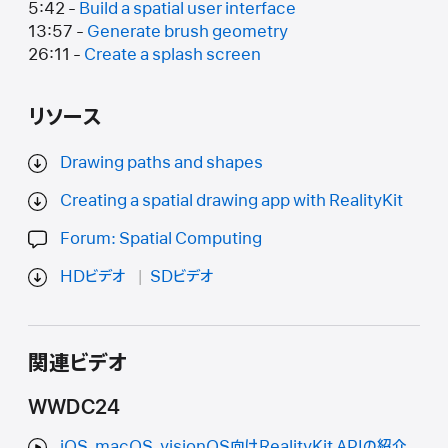
5:42 -
Build a spatial user interface
13:57 -
Generate brush geometry
26:11 -
Create a splash screen
リソース
Drawing paths and shapes
Creating a spatial drawing app with RealityKit
Forum: Spatial Computing
HDビデオ
SDビデオ
関連ビデオ
WWDC24
iOS、macOS、visionOS向けRealityKit APIの紹介