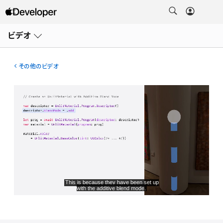
メ
ニ
ビデオ
ュ
ー
を
開
その他のビデオ
く