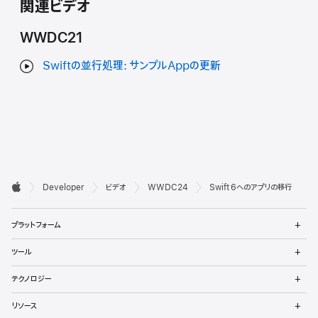
関連ビデオ
WWDC21
Swiftの並行処理: サンプルAppの更新
デ

Developer
ビデオ
WWDC24
Swift 6へのアプリの移行
ベ
Apple
メ
ロ
プラットフォーム
ニ
ュ
ッ
メ
ツール
ー
ニ
パ
を
ュ
メ
開
テクノロジー
ー
ニ
向
く
を
ュ
メ
開
リソース
ー
ニ
く