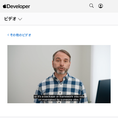
メ
ニ
ビデオ
ュ
ー
を
開
その他のビデオ
く