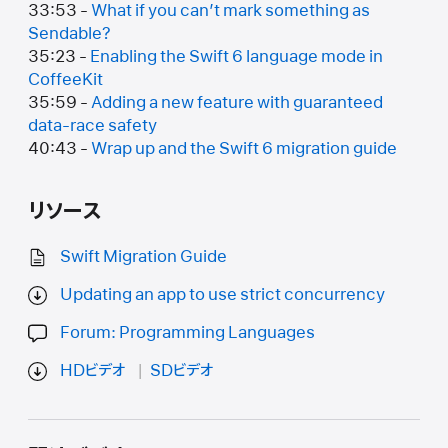
33:53 -
What if you can’t mark something as
Sendable?
35:23 -
Enabling the Swift 6 language mode in
CoffeeKit
35:59 -
Adding a new feature with guaranteed
data-race safety
40:43 -
Wrap up and the Swift 6 migration guide
リソース
Swift Migration Guide
Updating an app to use strict concurrency
Forum: Programming Languages
HDビデオ
SDビデオ