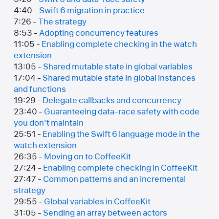
4:40 -
Swift 6 migration in practice
7:26 -
The strategy
8:53 -
Adopting concurrency features
11:05 -
Enabling complete checking in the watch
extension
13:05 -
Shared mutable state in global variables
17:04 -
Shared mutable state in global instances
and functions
19:29 -
Delegate callbacks and concurrency
23:40 -
Guaranteeing data-race safety with code
you don’t maintain
25:51 -
Enabling the Swift 6 language mode in the
watch extension
26:35 -
Moving on to CoffeeKit
27:24 -
Enabling complete checking in CoffeeKit
27:47 -
Common patterns and an incremental
strategy
29:55 -
Global variables in CoffeeKit
31:05 -
Sending an array between actors