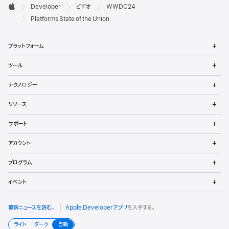
デ

Developer
ビデオ
WWDC24
ベ
Apple
Platforms State of the Union
ロ
メ
プラットフォーム
ッ
ニ
ュ
メ
パ
ツール
ー
ニ
を
ュ
メ
向
開
テクノロジー
ー
ニ
く
を
け
ュ
メ
開
リソース
ー
ニ
く
フ
を
ュ
メ
開
サポート
ー
ニ
ッ
く
を
ュ
メ
開
アカウント
ー
ニ
タ
く
を
ュ
メ
開
プログラム
ー
ニ
く
を
ュ
メ
開
イベント
ー
ニ
く
を
ュ
開
ー
最新ニュースを読む
。
Apple Developerアプリ
を入手する。
く
を
開
ライト
ダーク
自動