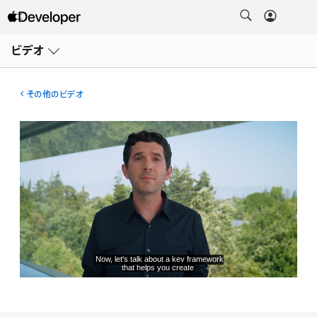
メ
ニ
ビデオ
ュ
ー
を
開
その他のビデオ
く