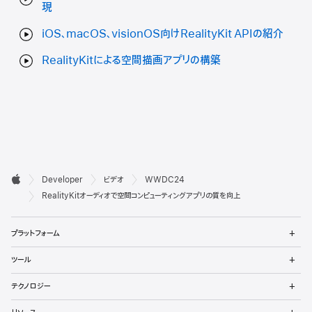
現
iOS、macOS、visionOS向けRealityKit APIの紹介
RealityKitによる空間描画アプリの構築
デ

Developer
ビデオ
WWDC24
ベ
Apple
RealityKitオーディオで空間コンピューティングアプリの質を向上
ロ
メ
プラットフォーム
ッ
ニ
ュ
メ
パ
ツール
ー
ニ
を
ュ
メ
向
開
テクノロジー
ー
ニ
く
を
け
ュ
メ
開