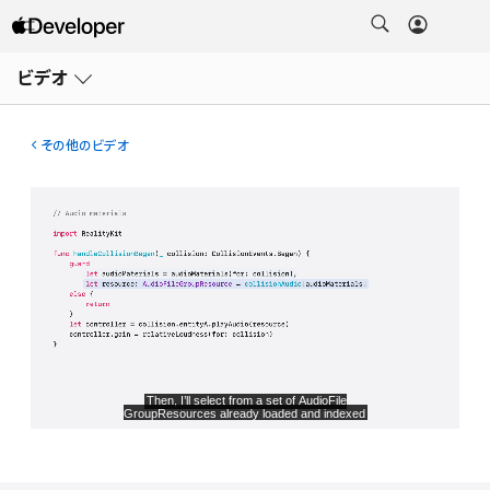
メ
ニ
ビデオ
ュ
ー
を
開
その他のビデオ
く