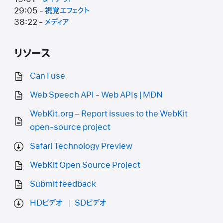
29:05 -
視覚エフェクト
38:22 -
メディア
リソース
Can I use
Web Speech API - Web APIs | MDN
WebKit.org – Report issues to the WebKit
open-source project
Safari Technology Preview
WebKit Open Source Project
Submit feedback
HDビデオ
SDビデオ