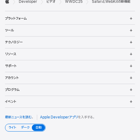

Developer
ビデオ
WWDC25
SafariとWebKitの新機能
ベ
Apple
メ
ロ
プラットフォーム
ニ
ュ
ッ
メ
ツール
ー
ニ
パ
を
ュ
メ
開
テクノロジー
ー
ニ
向
く
を
ュ
メ
開
リソース
ー
ニ
け
く
を
ュ
メ
開
サポート
ー
フ
ニ
く
を
ュ
メ
開
ッ
アカウント
ー
ニ
く
を
ュ
メ
タ
開
プログラム
ー
ニ
く
を
ュ
メ
開
イベント
ー
ニ
く
を
ュ
開
ー
最新ニュースを読む
。
Apple Developerアプリ
を入手する。
く
を
開
ライト
ダーク
自動
く