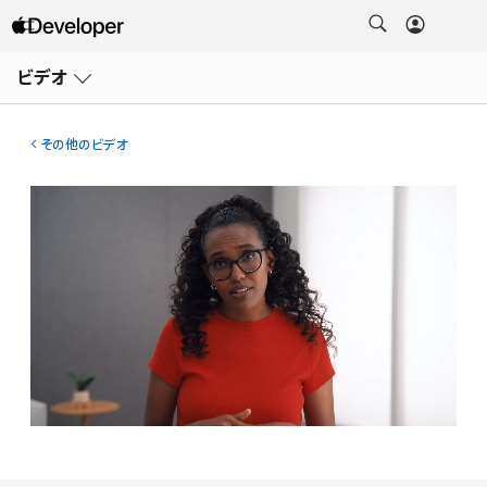
メ
ニ
ビデオ
ュ
ー
を
開
その他のビデオ
く