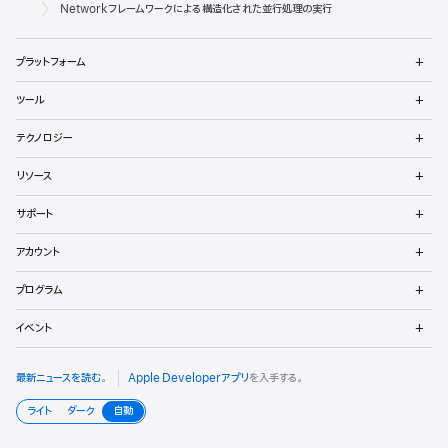
ベ
Apple
Networkフレームワークによる構造化された並行処理の実行
ロ
メ
プラットフォーム
ッ
ニ
ュ
メ
パ
ツール
ー
ニ
を
ュ
メ
向
開
テクノロジー
ー
ニ
く
を
け
ュ
メ
開
リソース
ー
ニ
く
フ
を
ュ
メ
開
サポート
ー
ニ
ッ
く
を
ュ
メ
開
アカウント
ー
ニ
タ
く
を
ュ
メ
開
プログラム
ー
ニ
く
を
ュ
メ
開
イベント
ー
ニ
く
を
ュ
開
ー
最新ニュースを読む
。
Apple Developerアプリ
を入手する。
く
を
開
ライト
ダーク
自動
く