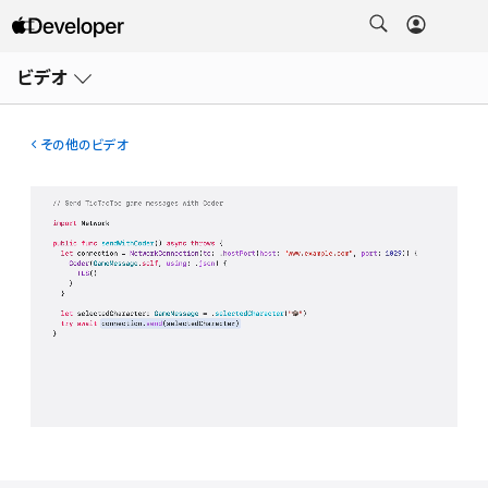
メ
ニ
ビデオ
ュ
ー
を
開
その他のビデオ
く