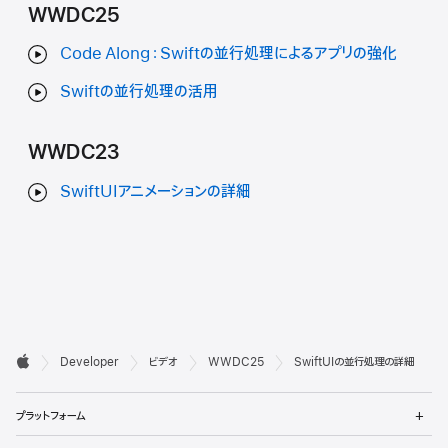
WWDC25
Code Along：Swiftの並行処理によるアプリの強化
Swiftの並行処理の活用
WWDC23
SwiftUIアニメーションの詳細
デ

Developer
ビデオ
WWDC25
SwiftUIの並行処理の詳細
ベ
Apple
メ
ロ
プラットフォーム
ニ
ュ
メ