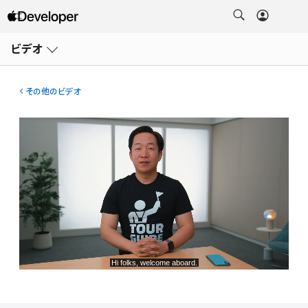
メ
ニ
ビデオ
ュ
ー
を
開
その他のビデオ
く