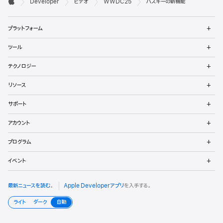

Developer
ビデオ
WWDC25
パスキーの新機能
ベ
Apple
メ
ロ
プラットフォーム
ニ
ュ
ッ
メ
ツール
ー
ニ
パ
を
ュ
メ
開
テクノロジー
ー
ニ
向
く
を
ュ
メ
開
リソース
ー
ニ
け
く
を
ュ
メ
開
サポート
ー
フ
ニ
く
を
ュ
メ
開
ッ
アカウント
ー
ニ
く
を
ュ
メ
タ
開
プログラム
ー
ニ
く
を
ュ
メ
開
イベント
ー
ニ
く
を
ュ
開
ー
最新ニュースを読む
。
Apple Developerアプリ
を入手する。
く
を
開
ライト
ダーク
自動
く