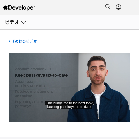
メ
ニ
ビデオ
ュ
ー
を
開
その他のビデオ
く