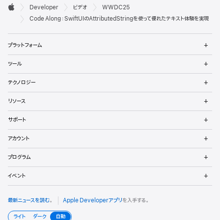
デ

Developer
ビデオ
WWDC25
ベ
Apple
Code Along：SwiftUIのAttributedStringを使って優れたテキスト体験を実現
ロ
メ
プラットフォーム
ッ
ニ
ュ
メ
パ
ツール
ー
ニ
を
ュ
メ
向
開
テクノロジー
ー
ニ
く
を
け
ュ
メ
開
リソース
ー
ニ
く
フ
を
ュ
メ
開
サポート
ー
ニ
ッ
く
を
ュ
メ
開
アカウント
ー
ニ
タ
く
を
ュ
メ
開
プログラム
ー
ニ
く
を
ュ
メ
開
イベント
ー
ニ
く
を
ュ
開
ー
最新ニュースを読む
。
Apple Developerアプリ
を入手する。
く
を
開
ライト
ダーク
自動