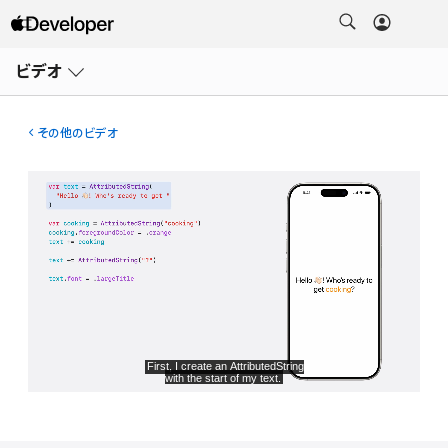
メ
ニ
ビデオ
ュ
ー
を
開
その他のビデオ
く