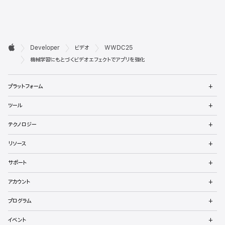
デ

Developer
ビデオ
WWDC25
ベ
Apple
機械学習にもとづくビデオエフェクトでアプリを強化
ロ
メ
プラットフォーム
ッ
ニ
ュ
メ
パ
ツール
ー
ニ
を
ュ
メ
向
開
テクノロジー
ー
ニ
く
を
け
ュ
メ
開
リソース
ー
ニ
く
フ
を
ュ
メ
開
サポート
ー
ニ
ッ
く
を
ュ
メ
開
アカウント
ー
ニ
タ
く
を
ュ
メ
開
プログラム
ー
ニ
く
を
ュ
メ
開
イベント
ー
ニ