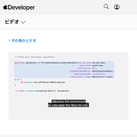
メ
ニ
ビデオ
ュ
ー
を
開
その他のビデオ
く