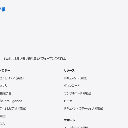
詳細
Swiftによるメモリ使用量とパフォーマンスの向上
ノロジー
リソース
セシビリティ
ドキュメント
セサリ
ダウンロード
と機械学習
サンプルコード
le Intelligence
ビデオ
ディオとビデオ
ドキュメントのアーカイブ
現実
サポート
ネス
ヘルプガイドと記事