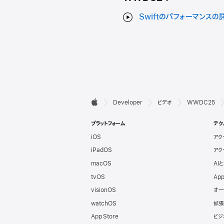
Swiftのパフォーマンスの
デ

Developer
ビデオ
WWDC25
Apple
ベ
プラットフォーム
テク
iOS
アク
ロ
iPadOS
アク
ッ
macOS
AI
tvOS
App
パ
visionOS
オー
watchOS
拡張
向
App Store
ビジ