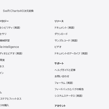
Swift Chartsの3次元変換
ノロジー
リソース
セシビリティ
ドキュメント
セサリ
ダウンロード
と機械学習
サンプルコード
le Intelligence
ビデオ
ディオとビデオ
ドキュメントのアーカイブ
現実
サポート
ネス
ヘルプガイドと記事
イン
お問い合わせ
フォーラム
フィードバックとバグの報告
ム
システムステータス
スケアとフィットネス
リ内購入
アカウント