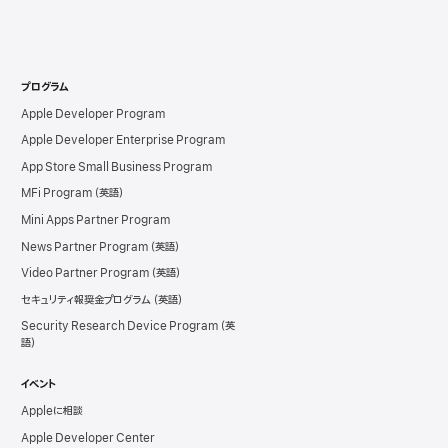
プログラム
Apple Developer Program
Apple Developer Enterprise Program
App Store Small Business Program
MFi Program
Mini Apps Partner Program
News Partner Program
Video Partner Program
セキュリティ報奨金プログラム
Security Research Device Program
イベント
Appleに相談
Apple Developer Center