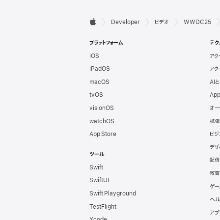
デ

Developer
ビデオ
WWDC25
Apple
ベ
プラットフォーム
テク
iOS
アク
ロ
iPadOS
アク
ッ
macOS
AI
tvOS
App
パ
visionOS
オー
watchOS
拡張
向
App Store
ビジ
デザ
け
ツール
配信
Swift
フ
教育
SwiftUI
ゲー
Swift Playground
ッ
ヘル
TestFlight
アプ
Xcode