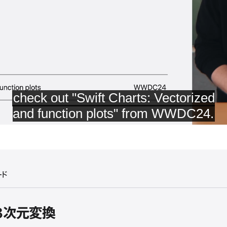
ード
sの3次元変換